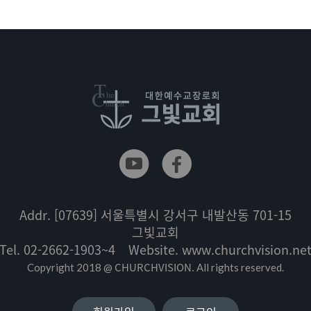
Addr.
[07639] 서울특별시 강서구 내발산동 701-15
그빛교회
Tel.
02-2662-1903~4
Website.
www.churchvision.ne
CHURCHVISION.
Copyright 2018 @
All rights reserved.