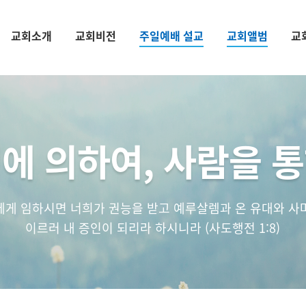
교회소개
교회비전
주일예배 설교
교회앨범
교
에 의하여, 사람을 
에게 임하시면 너희가 권능을 받고 예루살렘과 온 유대와 사
이르러 내 증인이 되리라 하시니라 (사도행전 1:8)