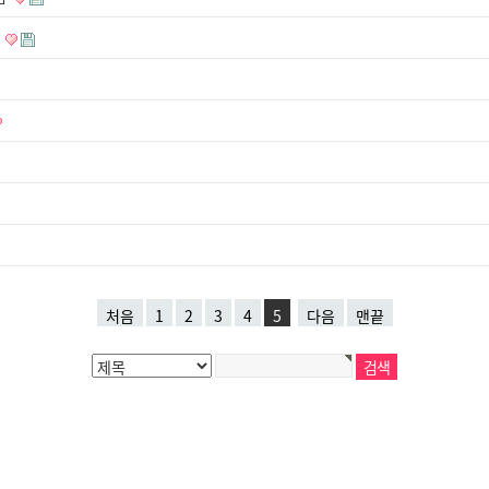
림
처음
1
2
3
4
5
다음
맨끝