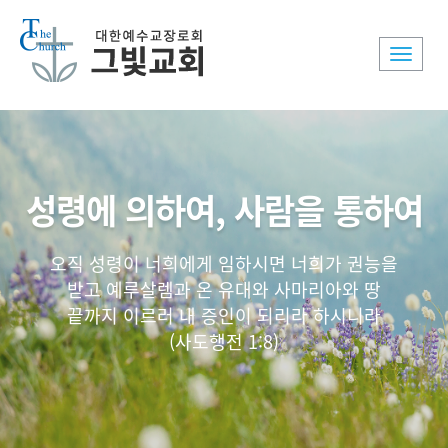
Toggle
naviga
성령에 의하여, 사람을 통하여
오직 성령이 너희에게 임하시면 너희가 권능을
받고 예루살렘과 온 유대와 사마리아와 땅
끝까지 이르러 내 증인이 되리라 하시니라
(사도행전 1:8)