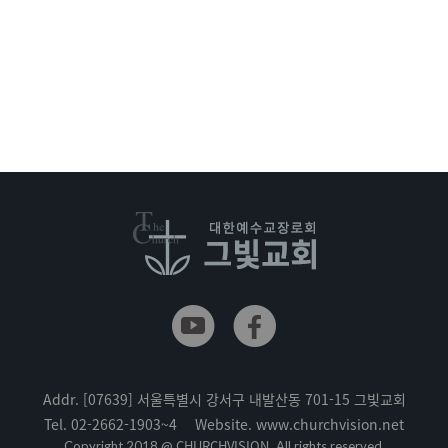
Addr.
[07639] 서울특별시 강서구 내발산동 701-15 그빛교회
Tel.
02-2662-1903~4
Website.
www.churchvision.net
CHURCHVISION.
Copyright 2018 @
All rights reserved.