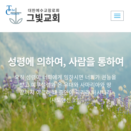
Toggle
naviga
성령에 의하여, 사람을 통하여
오직 성령이 너희에게 임하시면 너희가 권능을
받고 예루살렘과 온 유대와 사마리아와 땅
끝까지 이르러 내 증인이 되리라 하시니라
(사도행전 1:8)