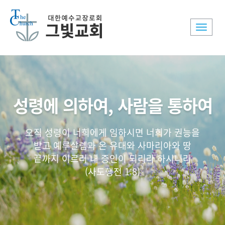
Toggle
naviga
성령에 의하여, 사람을 통하여
오직 성령이 너희에게 임하시면 너희가 권능을
받고 예루살렘과 온 유대와 사마리아와 땅
끝까지 이르러 내 증인이 되리라 하시니라
(사도행전 1:8)