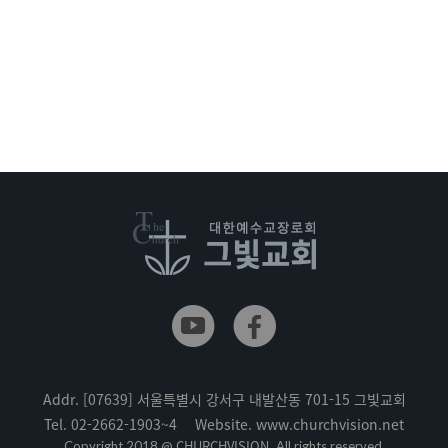
Addr.
[07639] 서울특별시 강서구 내발산동 701-15 그빛교회
Tel.
02-2662-1903~4
Website.
www.churchvision.net
CHURCHVISION.
Copyright 2018 @
All rights reserved.