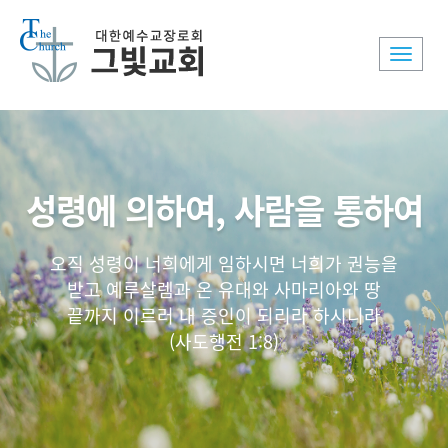
Toggle
naviga
성령에 의하여, 사람을 통하여
오직 성령이 너희에게 임하시면 너희가 권능을
받고 예루살렘과 온 유대와 사마리아와 땅
끝까지 이르러 내 증인이 되리라 하시니라
(사도행전 1:8)