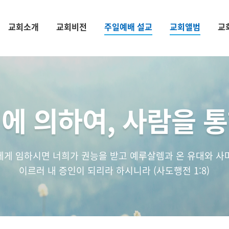
교회소개
교회비전
주일예배 설교
교회앨범
교
에 의하여, 사람을 
에게 임하시면 너희가 권능을 받고 예루살렘과 온 유대와 사
이르러 내 증인이 되리라 하시니라 (사도행전 1:8)