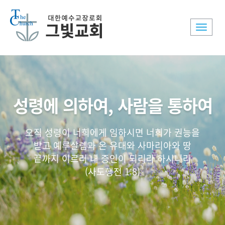
Toggle
naviga
성령에 의하여, 사람을 통하여
오직 성령이 너희에게 임하시면 너희가 권능을
받고 예루살렘과 온 유대와 사마리아와 땅
끝까지 이르러 내 증인이 되리라 하시니라
(사도행전 1:8)