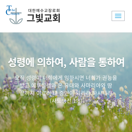
Toggle
naviga
성령에 의하여, 사람을 통하여
오직 성령이 너희에게 임하시면 너희가 권능을
받고 예루살렘과 온 유대와 사마리아와 땅
끝까지 이르러 내 증인이 되리라 하시니라
(사도행전 1:8)