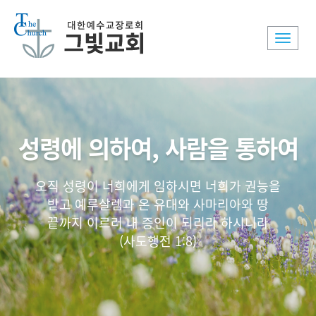
Toggle
naviga
성령에 의하여, 사람을 통하여
오직 성령이 너희에게 임하시면 너희가 권능을
받고 예루살렘과 온 유대와 사마리아와 땅
끝까지 이르러 내 증인이 되리라 하시니라
(사도행전 1:8)