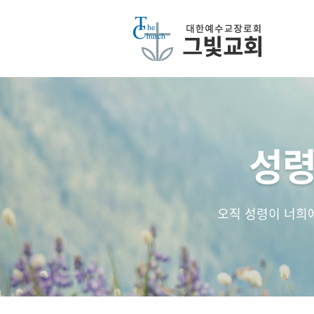
성령
오직 성령이 너희