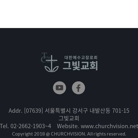
Addr.
[07639] 서울특별시 강서구 내발산동 701-15
그빛교회
Tel.
02-2662-1903~4
Website.
www.churchvision.ne
CHURCHVISION.
Copyright 2018 @
All rights reserved.