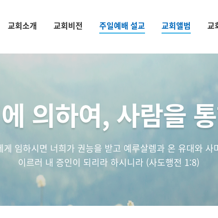
교회소개
교회비전
주일예배 설교
교회앨범
교
에 의하여, 사람을 
에게 임하시면 너희가 권능을 받고 예루살렘과 온 유대와 사
이르러 내 증인이 되리라 하시니라 (사도행전 1:8)