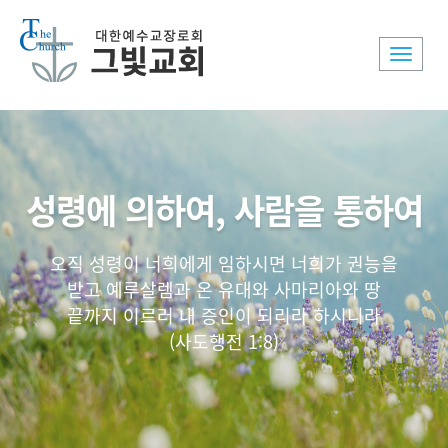
Toggle
naviga
성령에 의하여, 사람을 통하여
오직 성령이 너희에게 임하시면 너희가 권능을
받고 예루살렘과 온 유대와 사마리아와 땅
끝까지 이르러 내 증인이 되리라 하시니라
(사도행전 1:8)