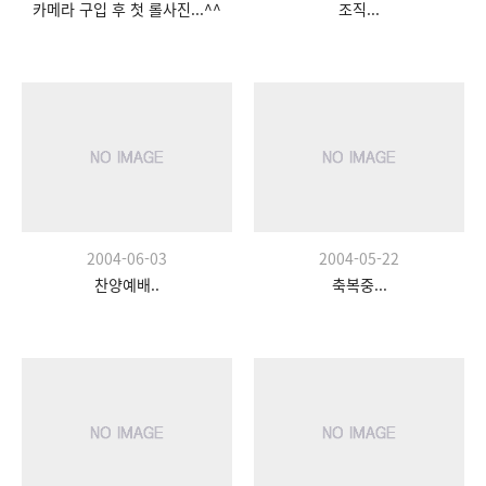
카메라 구입 후 첫 롤사진...^^
조직...
2004-06-03
2004-05-22
찬양예배..
축복중...