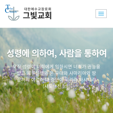
Toggle
naviga
성령에 의하여, 사람을 통하여
오직 성령이 너희에게 임하시면 너희가 권능을
받고 예루살렘과 온 유대와 사마리아와 땅
끝까지 이르러 내 증인이 되리라 하시니라
(사도행전 1:8)