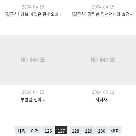
2004-04-15
2004-04-15
[결혼식] 양복 빼입은 종수오빠~
[결혼식] 깜찍한 명선언니와 효정언니! ^^
2004-04-15
2004-04-12
부활절 전야...
지휘자...
처음
이전
126
127
128
129
130
맨끝