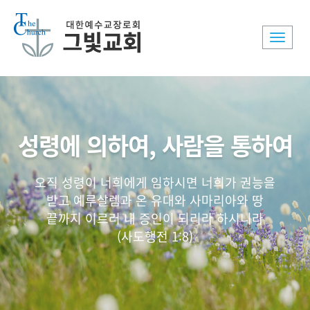
Toggle
naviga
성령에 의하여, 사람을 통하여
오직 성령이 너희에게 임하시면 너희가 권능을
받고 예루살렘과 온 유대와 사마리아와 땅
끝까지 이르러 내 증인이 되리라 하시니라
(사도행전 1:8)