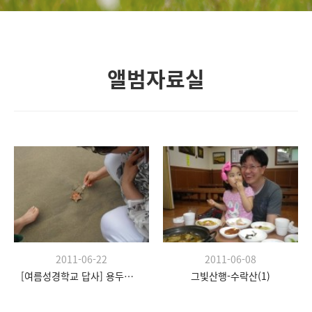
앨범자료실
2011-06-22
2011-06-08
[여름성경학교 답사] 용두해수욕장
그빛산행-수락산(1)