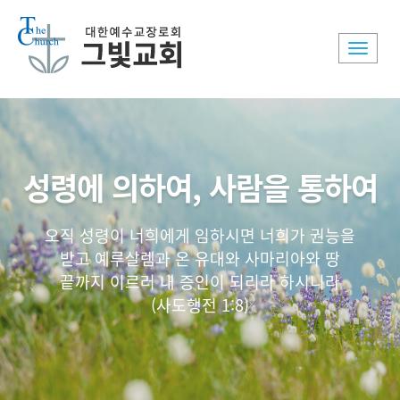
Toggle
naviga
성령에 의하여, 사람을 통하여
오직 성령이 너희에게 임하시면 너희가 권능을
받고 예루살렘과 온 유대와 사마리아와 땅
끝까지 이르러 내 증인이 되리라 하시니라
(사도행전 1:8)