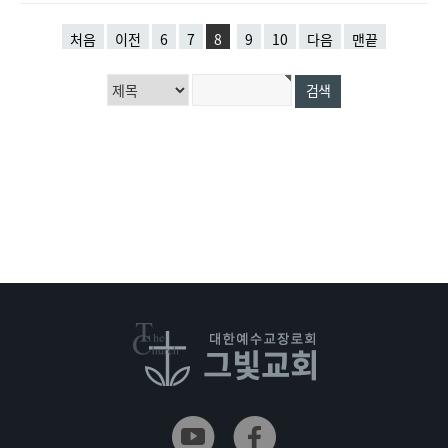
처음
이전
6
7
8
9
10
다음
맨끝