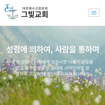
Toggle
naviga
성령에 의하여, 사람을 통하여
오직 성령이 너희에게 임하시면 너희가 권능을
받고 예루살렘과 온 유대와 사마리아와 땅
끝까지 이르러 내 증인이 되리라 하시니라
(사도행전 1:8)