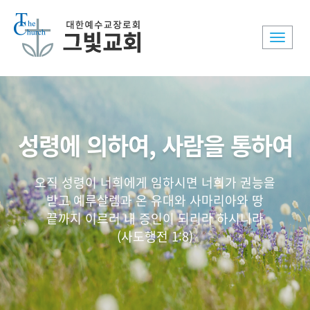
Toggle
naviga
성령에 의하여, 사람을 통하여
오직 성령이 너희에게 임하시면 너희가 권능을
받고 예루살렘과 온 유대와 사마리아와 땅
끝까지 이르러 내 증인이 되리라 하시니라
(사도행전 1:8)