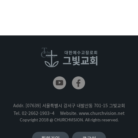
Addr.
[07639] 서울특별시 강서구 내발산동 701-15 그빛교회
Tel.
02-2662-1903~4
Website.
www.churchvision.net
CHURCHVISION.
Copyright 2018 @
All rights reserved.