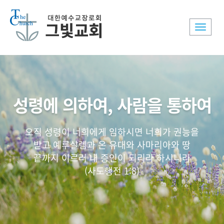
Toggle
naviga
성령에 의하여, 사람을 통하여
오직 성령이 너희에게 임하시면 너희가 권능을
받고 예루살렘과 온 유대와 사마리아와 땅
끝까지 이르러 내 증인이 되리라 하시니라
(사도행전 1:8)