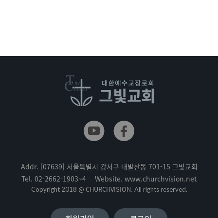
Addr.
[07639] 서울특별시 강서구 내발산동 701-15 그빛교회
Tel.
02-2662-1903~4
Website.
www.churchvision.net
CHURCHVISION.
Copyright 2018 @
All rights reserved.