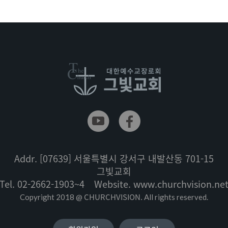
Addr.
[07639] 서울특별시 강서구 내발산동 701-15
그빛교회
Tel.
02-2662-1903~4
Website.
www.churchvision.ne
CHURCHVISION.
Copyright 2018 @
All rights reserved.