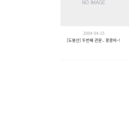
2004-04-15
[도봉산] 두번째 관문.. 쿵쿵따~!