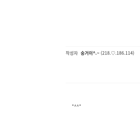
작성자
숭거이^.~
(218.♡.186.114)
*^^*