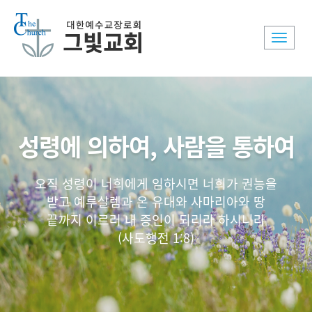
Toggle
naviga
성령에 의하여, 사람을 통하여
오직 성령이 너희에게 임하시면 너희가 권능을
받고 예루살렘과 온 유대와 사마리아와 땅
끝까지 이르러 내 증인이 되리라 하시니라
(사도행전 1:8)