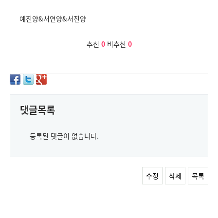
예진양&서연양&서진양
추천
0
비추천
0
댓글목록
등록된 댓글이 없습니다.
수정
삭제
목록