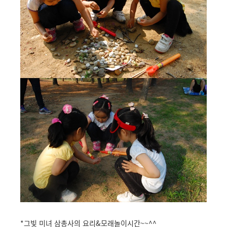
*그빛 미녀 삼총사의 요리&모래놀이시간~~^^