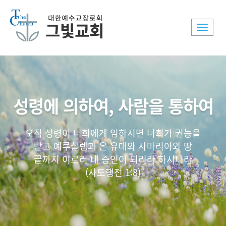
Toggle
naviga
성령에 의하여, 사람을 통하여
오직 성령이 너희에게 임하시면 너희가 권능을
받고 예루살렘과 온 유대와 사마리아와 땅
끝까지 이르러 내 증인이 되리라 하시니라
(사도행전 1:8)