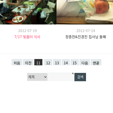
2012-07-19
2012-07-14
7/17 빛춤터 식사
정종찬&진경진 집사님 둘째
처음
이전
11
12
13
14
15
다음
맨끝