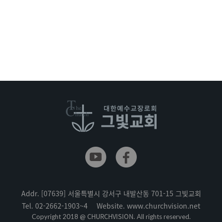
Addr.
[07639] 서울특별시 강서구 내발산동 701-15 그빛교회
Tel.
02-2662-1903~4
Website.
www.churchvision.net
CHURCHVISION.
Copyright 2018 @
All rights reserved.