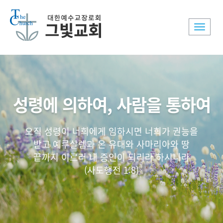
Toggle
naviga
성령에 의하여, 사람을 통하여
오직 성령이 너희에게 임하시면 너희가 권능을
받고 예루살렘과 온 유대와 사마리아와 땅
끝까지 이르러 내 증인이 되리라 하시니라
(사도행전 1:8)