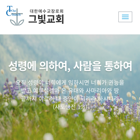
Toggle
naviga
성령에 의하여, 사람을 통하여
오직 성령이 너희에게 임하시면 너희가 권능을
받고 예루살렘과 온 유대와 사마리아와 땅
끝까지 이르러 내 증인이 되리라 하시니라
(사도행전 1:8)