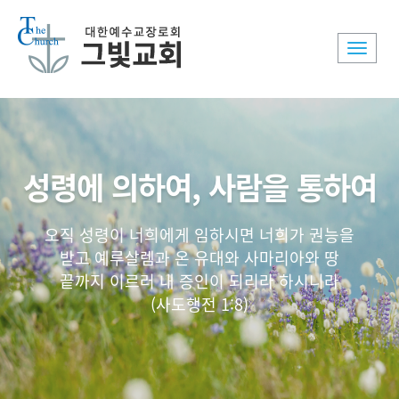
Toggle
naviga
성령에 의하여, 사람을 통하여
오직 성령이 너희에게 임하시면 너희가 권능을
받고 예루살렘과 온 유대와 사마리아와 땅
끝까지 이르러 내 증인이 되리라 하시니라
(사도행전 1:8)