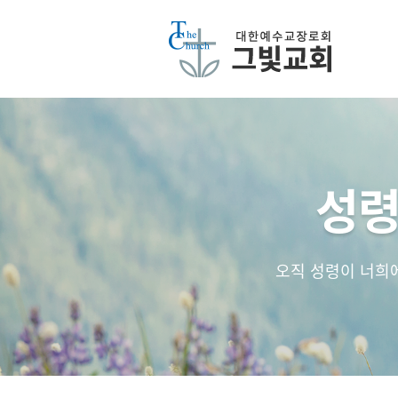
성령
오직 성령이 너희