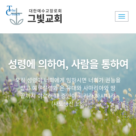
Toggle
naviga
성령에 의하여, 사람을 통하여
오직 성령이 너희에게 임하시면 너희가 권능을
받고 예루살렘과 온 유대와 사마리아와 땅
끝까지 이르러 내 증인이 되리라 하시니라
(사도행전 1:8)