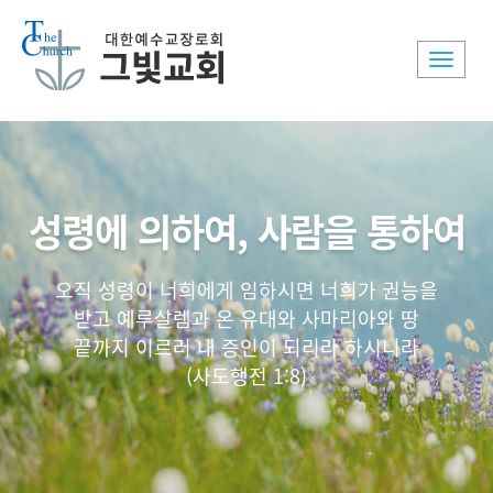
Toggle
naviga
성령에 의하여, 사람을 통하여
오직 성령이 너희에게 임하시면 너희가 권능을
받고 예루살렘과 온 유대와 사마리아와 땅
끝까지 이르러 내 증인이 되리라 하시니라
(사도행전 1:8)