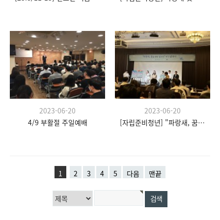
2023-06-20
2023-06-20
4/9 부활절 주일예배
[자립준비청년] "파랑새, 꿈을 향한 날갯짓" 발대식
1
2
3
4
5
다음
맨끝