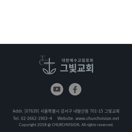
Addr.
[07639] 서울특별시 강서구 내발산동 701-15 그빛교회
Tel.
02-2662-1903~4
Website.
www.churchvision.net
CHURCHVISION.
Copyright 2018 @
All rights reserved.