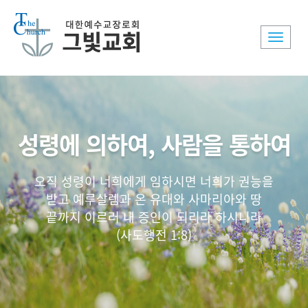
Toggle
naviga
성령에 의하여, 사람을 통하여
오직 성령이 너희에게 임하시면 너희가 권능을
받고 예루살렘과 온 유대와 사마리아와 땅
끝까지 이르러 내 증인이 되리라 하시니라
(사도행전 1:8)