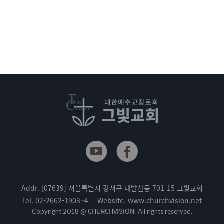
Addr.
[07639] 서울특별시 강서구 내발산동 701-15 그빛교회
Tel.
02-2662-1903~4
Website.
www.churchvision.net
CHURCHVISION.
Copyright 2018 @
All rights reserved.