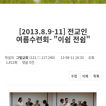
[2013.8.9-11] 전교인
여름수련회- "이쉼 전쉼"
작성자
그빛교회
(121.♡.117.240)
13-08-11 16:33
조회
1,812회
댓글
0건
수정
삭제
목록