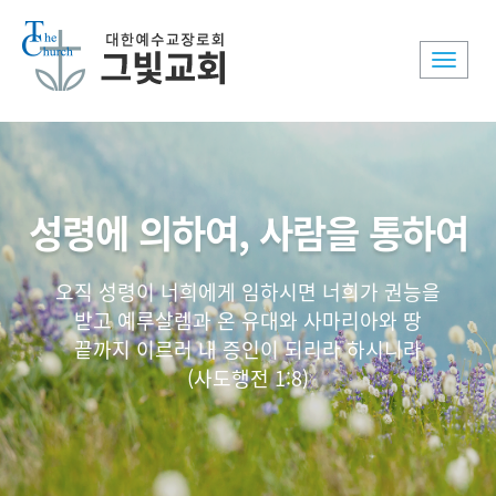
Toggle
naviga
성령에 의하여, 사람을 통하여
오직 성령이 너희에게 임하시면 너희가 권능을
받고 예루살렘과 온 유대와 사마리아와 땅
끝까지 이르러 내 증인이 되리라 하시니라
(사도행전 1:8)