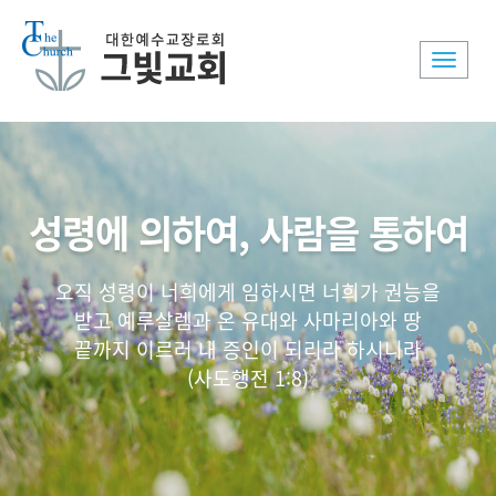
Toggle
naviga
성령에 의하여, 사람을 통하여
오직 성령이 너희에게 임하시면 너희가 권능을
받고 예루살렘과 온 유대와 사마리아와 땅
끝까지 이르러 내 증인이 되리라 하시니라
(사도행전 1:8)