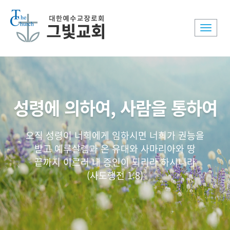
Toggle
naviga
성령에 의하여, 사람을 통하여
오직 성령이 너희에게 임하시면 너희가 권능을
받고 예루살렘과 온 유대와 사마리아와 땅
끝까지 이르러 내 증인이 되리라 하시니라
(사도행전 1:8)