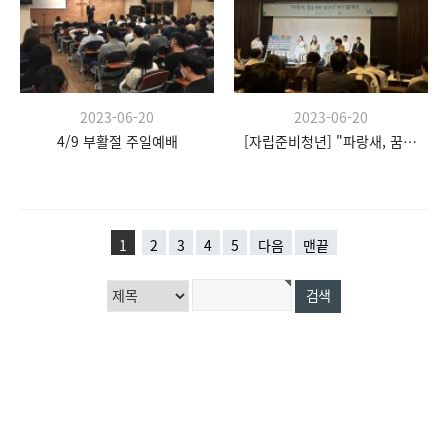
2023-06-20
2023-06-20
4/9 부활절 주일예배
[자립준비청년] "파랑새, 꿈을 향한 날갯짓" 발대식
1
2
3
4
5
다음
맨끝