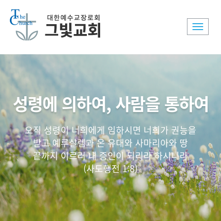
Toggle
naviga
성령에 의하여, 사람을 통하여
오직 성령이 너희에게 임하시면 너희가 권능을
받고 예루살렘과 온 유대와 사마리아와 땅
끝까지 이르러 내 증인이 되리라 하시니라
(사도행전 1:8)