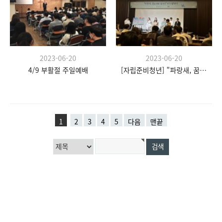
2023-06-20
2023-06-20
4/9 부활절 주일예배
[자립준비청년] "파랑새, 꿈을 향한 날갯짓" 발대식
1
2
3
4
5
다음
맨끝