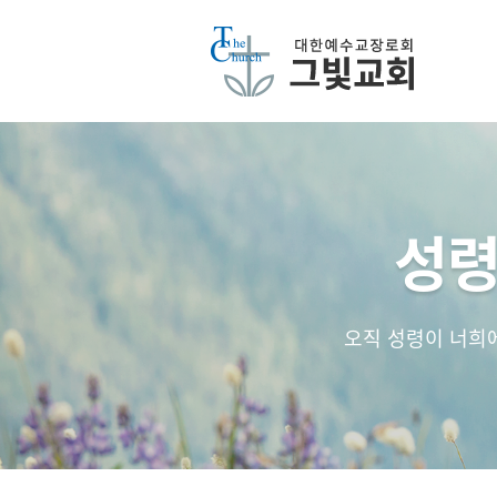
성령
오직 성령이 너희