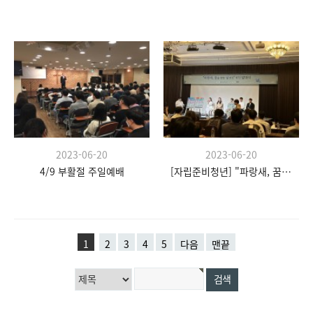
2023-06-20
2023-06-20
4/9 부활절 주일예배
[자립준비청년] "파랑새, 꿈을 향한 날갯짓" 발대식
1
2
3
4
5
다음
맨끝