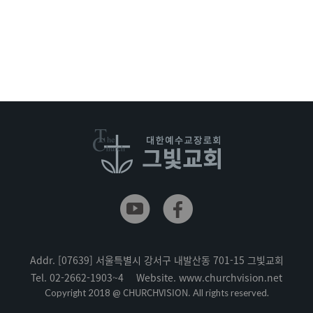
Addr.
[07639] 서울특별시 강서구 내발산동 701-15 그빛교회
Tel.
02-2662-1903~4
Website.
www.churchvision.net
CHURCHVISION.
Copyright 2018 @
All rights reserved.