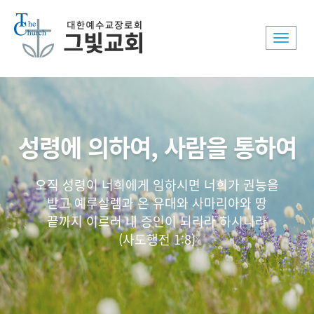
Toggle
naviga
성령에 의하여, 사람을 통하여
오직 성령이 너희에게 임하시면 너희가 권능을
받고 예루살렘과 온 유대와 사마리아와 땅
끝까지 이르러 내 증인이 되리라 하시니라
(사도행전 1:8)