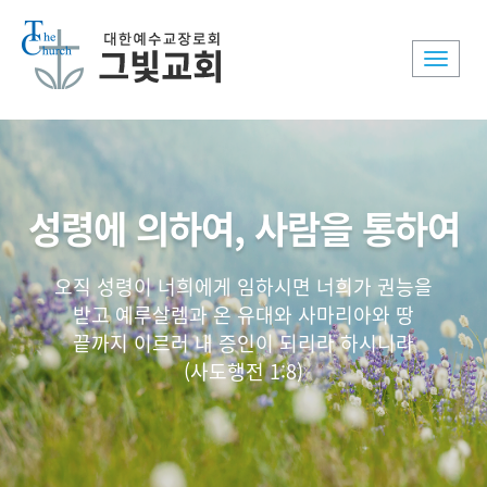
Toggle
naviga
성령에 의하여, 사람을 통하여
오직 성령이 너희에게 임하시면 너희가 권능을
받고 예루살렘과 온 유대와 사마리아와 땅
끝까지 이르러 내 증인이 되리라 하시니라
(사도행전 1:8)