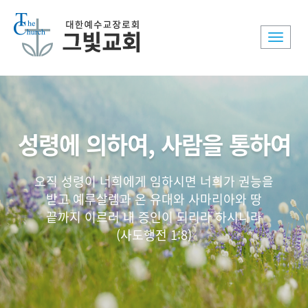
Toggle
naviga
성령에 의하여, 사람을 통하여
오직 성령이 너희에게 임하시면 너희가 권능을
받고 예루살렘과 온 유대와 사마리아와 땅
끝까지 이르러 내 증인이 되리라 하시니라
(사도행전 1:8)