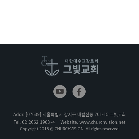
Addr.
[07639] 서울특별시 강서구 내발산동 701-15 그빛교회
Tel.
02-2662-1903~4
Website.
www.churchvision.net
CHURCHVISION.
Copyright 2018 @
All rights reserved.