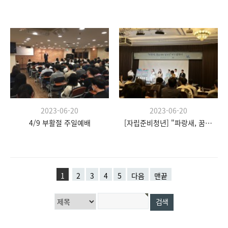
2023-06-20
2023-06-20
4/9 부활절 주일예배
[자립준비청년] "파랑새, 꿈을 향한 날갯짓" 발대식
1
2
3
4
5
다음
맨끝