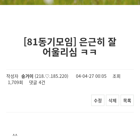
[81동기모임] 은근히 잘
어울리심 ㅋㅋ
작성자
숭거이
(218.♡.185.220)
04-04-27 00:05
조회
1,709회
댓글
4건
수정
삭제
목록
^^