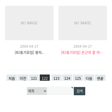
2004-04-27
2004-04-27
[81동기모임] 왕자..
[81동기모임] 은근히 잘 어울리심 ㅋㅋ
처음
이전
121
122
123
124
125
다음
맨끝