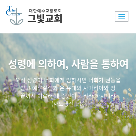
Toggle
naviga
성령에 의하여, 사람을 통하여
오직 성령이 너희에게 임하시면 너희가 권능을
받고 예루살렘과 온 유대와 사마리아와 땅
끝까지 이르러 내 증인이 되리라 하시니라
(사도행전 1:8)