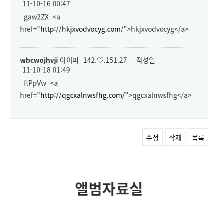
11-10-16 00:47
gaw2ZX <a
href="
http://hkjxvodvocyg.com/"
>hkjxvodvocyg</a>
wbcwojhvji
아이피
142.♡.151.27
작성일
11-10-18 01:49
flPpVw <a
href="
http://qgcxalnwsfhg.com/"
>qgcxalnwsfhg</a>
수정
삭제
목록
앨범자료실