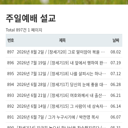
주일예배 설교
Total 897건
1 페이지
번호
제목
날짜
897
2026년 8월 2일 / [창세기20] 그로 말미암아 복을 받게 / 이창엽 목사
08.02
896
2026년 7월 19일 / [창세기19] 내 앞에서 행하여 완전하라 [창17:1-9]
07.19
895
2026년 7월 12일 / [창세기18] 나를 살피시는 하나님 / 이창엽 목사
07.12
894
2026년 6월 28일 / [창세기17] 당신의 눈에 좋을 대로 그에게 행하라 / 이창엽 목사
06.28
893
2026년 6월 21일 / [창세기16] 여호와께서 내 출산을 허락하지 아니하셨으니 / 이창엽 목사
06.21
892
2026년 6월 14일 / [창세기15] 그 사람이 네 상속자가 아니라 / 이창엽 목사
06.14
891
2026년 6월 7일 / 그가 누구시기에 / 박천영 목사
06.07
890
[창세기14] 지극히 높으신 하나님을 찬송할지로다 (창14:13-24) 이창엽 목사님
05.31