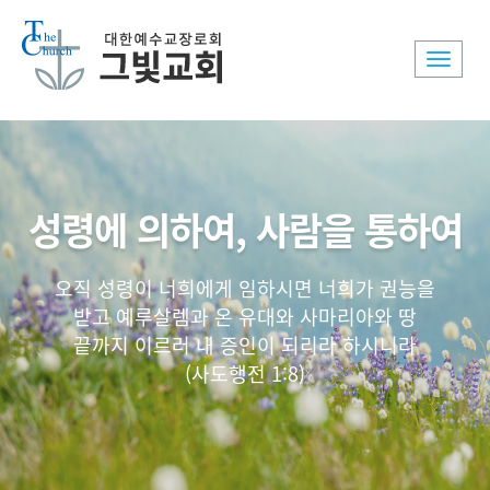
Toggle
naviga
성령에 의하여, 사람을 통하여
오직 성령이 너희에게 임하시면 너희가 권능을
받고 예루살렘과 온 유대와 사마리아와 땅
끝까지 이르러 내 증인이 되리라 하시니라
(사도행전 1:8)