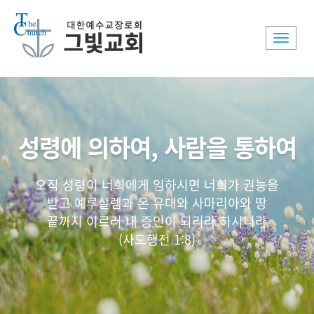
Toggle
naviga
성령에 의하여, 사람을 통하여
오직 성령이 너희에게 임하시면 너희가 권능을
받고 예루살렘과 온 유대와 사마리아와 땅
끝까지 이르러 내 증인이 되리라 하시니라
(사도행전 1:8)