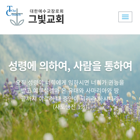
Toggle
naviga
성령에 의하여, 사람을 통하여
오직 성령이 너희에게 임하시면 너희가 권능을
받고 예루살렘과 온 유대와 사마리아와 땅
끝까지 이르러 내 증인이 되리라 하시니라
(사도행전 1:8)