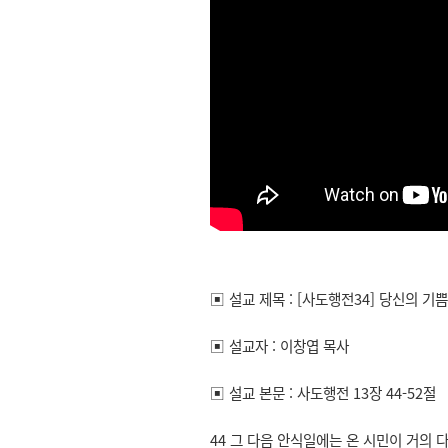
▣ 설교 제목 : [사도행전34] 당신의 기쁨은
▣ 설교자 : 이창엽 목사
▣ 설교 본문 : 사도행전 13장 44-52절
44 그 다음 안식일에는 온 시민이 거의 