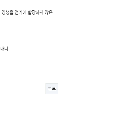
고 영생을 얻기에 합당하지 않은
아내니
목록