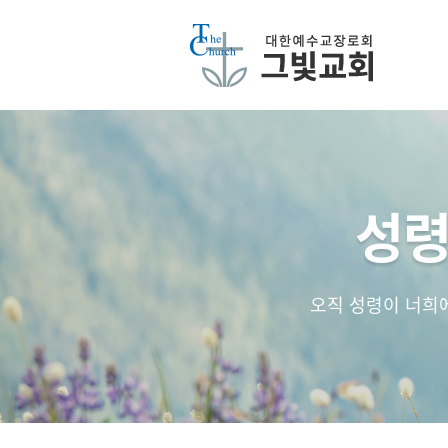
성령
오직 성령이 너희