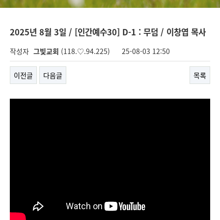
2025년 8월 3일 / [인간예수30] D-1 : 무덤 / 이창엽 목사
작성자
그빛교회
(118.♡.94.225)
25-08-03 12:50
이전글
다음글
목록