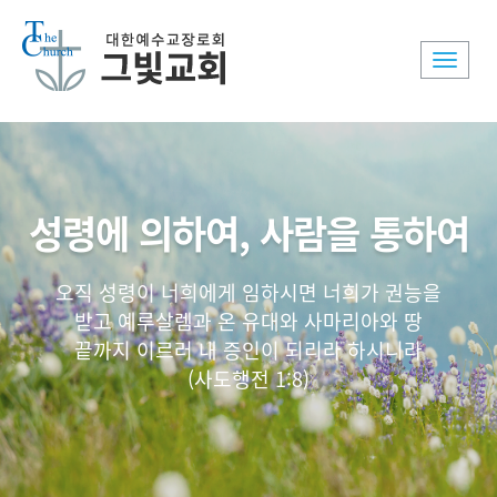
Toggle
naviga
성령에 의하여, 사람을 통하여
오직 성령이 너희에게 임하시면 너희가 권능을
받고 예루살렘과 온 유대와 사마리아와 땅
끝까지 이르러 내 증인이 되리라 하시니라
(사도행전 1:8)